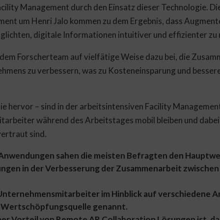
acility Management durch den Einsatz dieser Technologie. Die
nment um Henri Jalo kommen zu dem Ergebnis, dass Augmente
chten, digitale Informationen intuitiver und effizienter zu 
t dem Forscherteam auf vielfätige Weise dazu bei, die Zusa
ehmens zu verbessern, was zu Kosteneinsparung und bessere
ie hervor – sind in der arbeitsintensiven Facility Managem
 Mitarbeiter während des Arbeitstages mobil bleiben und dabe
ertraut sind.
n Anwendungen sahen die meisten Befragten den Hauptwe
ungen in der Verbesserung der Zusammenarbeit zwischen 
Unternehmensmitarbeiter im Hinblick auf verschiedene 
ls Wertschöpfungsquelle genannt.
er Vorteil von Remote AR Collaboration Lösungen ist, das