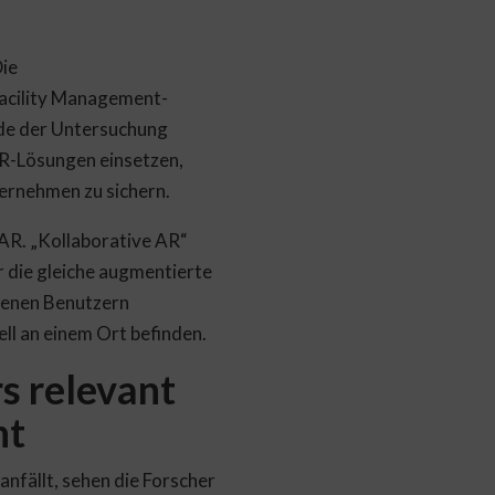
Die
Facility Management-
nde der Untersuchung
 AR-Lösungen einsetzen,
ernehmen zu sichern.
AR. „Kollaborative AR“
r die gleiche augmentierte
denen Benutzern
ell an einem Ort befinden.
s relevant
nt
nfällt, sehen die Forscher