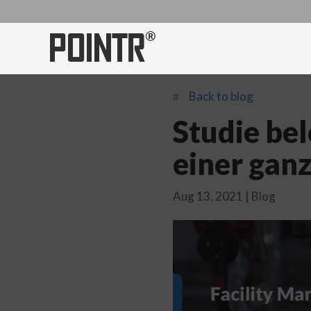
Back to blog
#
Studie be
einer gan
Aug 13, 2021
|
Blog