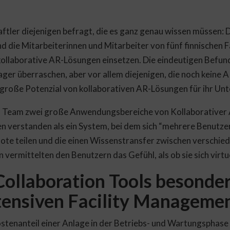
tler diejenigen befragt, die es ganz genau wissen müssen: 
 die Mitarbeiterinnen und Mitarbeiter von fünf finnischen 
kollaborative AR-Lösungen einsetzen. Die eindeutigen Befu
nager überraschen, aber vor allem diejenigen, die noch keine
 große Potenzial von kollaborativen AR-Lösungen für ihr Unt
as Team zwei große Anwendungsbereiche von Kollaborativer 
n verstanden als ein System, bei dem sich “mehrere Benutze
te teilen und die einen Wissenstransfer zwischen verschie
vermittelten den Benutzern das Gefühl, als ob sie sich virtu
ollaboration Tools besonder
ntensiven Facility Manageme
tenanteil einer Anlage in der Betriebs- und Wartungsphase a