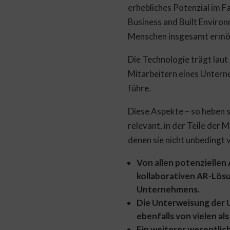
erhebliches Potenzial im F
Business and Built Enviro
Menschen insgesamt ermögli
Die Technologie trägt lau
Mitarbeitern eines Untern
führe.
Diese Aspekte – so heben s
relevant, in der Teile der
denen sie nicht unbedingt v
Von allen potenzielle
kollaborativen AR-Lös
Unternehmens.
Die Unterweisung der 
ebenfalls von vielen a
Ein weiterer wesentlich