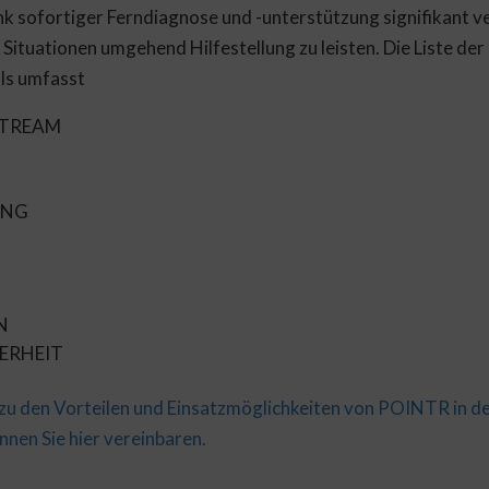
 sofortiger Ferndiagnose und -unterstützung signifikant 
n Situationen umgehend Hilfestellung zu leisten. Die Liste de
ls umfasst
STREAM
UNG
N
ERHEIT
 zu den Vorteilen und Einsatzmöglichkeiten von POINTR in d
nnen Sie hier vereinbaren.