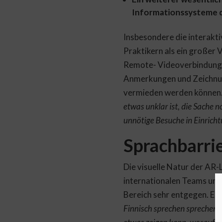
Informationssysteme d
Insbesondere die interakt
Praktikern als ein großer 
Remote- Videoverbindung z
Anmerkungen und Zeichnung
vermieden werden können. 
etwas unklar ist, die Sache
unnötige Besuche in Einrich
Sprachbarri
Die visuelle Natur der AR
internationalen Teams und
Bereich sehr entgegen. Ein
Finnisch sprechen sprechen, i