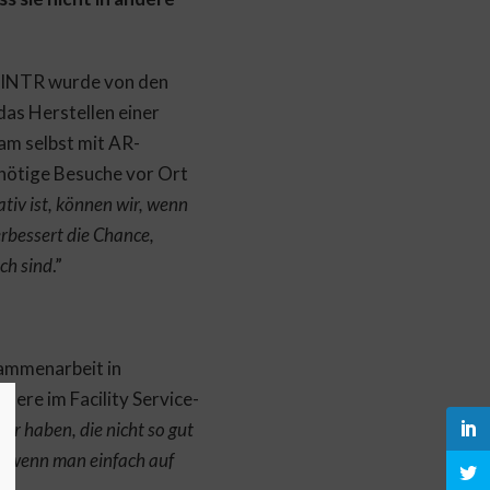
POINTR wurde von den
das Herstellen einer
am selbst mit AR-
nötige Besuche vor Ort
ativ ist, können wir, wenn
rbessert die Chance,
ch sind
.”
sammenarbeit in
ere im Facility Service-
r haben, die nicht so gut
als wenn man einfach auf