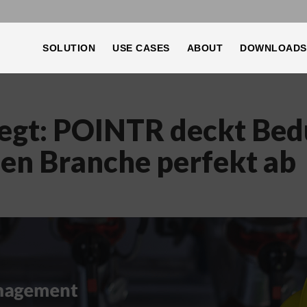
SOLUTION
USE CASES
ABOUT
DOWNLOADS
legt: POINTR deckt Bed
zen Branche perfekt ab