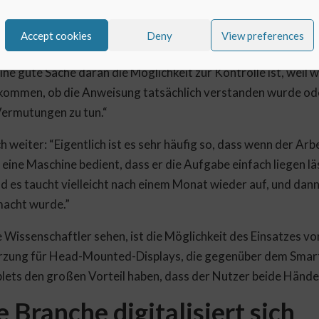
n sich [in einem Video] bezieht.
“
nur, die Sprachbarriere zu überwinden Sprachbarriere zu üb
Accept cookies
Deny
View preferences
 besseres Verständnis dafür, ob der Arbeiter seine oder i
ine gute Sache daran die Möglichkeit zur Kontrolle ist, weil w
ekommen, ob die Anweisung tatsächlich verstanden wurde od
 Vermutungen zu tun.“
 weiter: “Eigentlich ist es sehr häufig so, dass wenn der Arb
ine Maschine bedient, dass er die Aufgabe einfach liegen läs
 es taucht vielleicht nach einem Monat wieder auf, und dan
macht wurde.”
ie Wissenschaftler sehen, ist die Möglichkeit des Einsatzes 
ürzung für Head-Mounted-Displays, die gegenüber dem Sma
ets den großen Vorteil haben, dass der Nutzer beide Hände 
 Branche digitalisiert sich