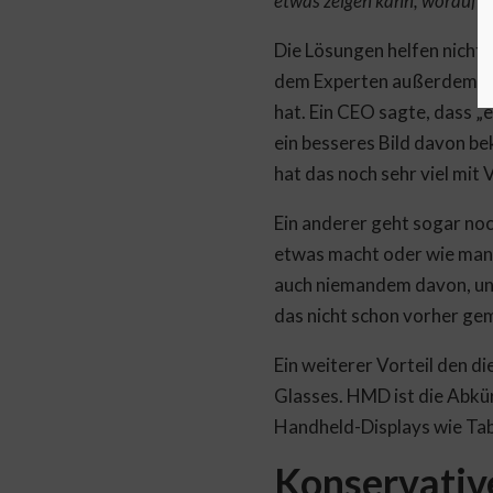
etwas zeigen kann, worauf ma
Die Lösungen helfen nicht 
dem Experten außerdem ein
hat. Ein CEO sagte, dass „e
ein besseres Bild davon b
hat das noch sehr viel mit
Ein anderer geht sogar noch
etwas macht oder wie man e
auch niemandem davon, und
das nicht schon vorher ge
Ein weiterer Vorteil den d
Glasses. HMD ist die Abk
Handheld-Displays wie Tabl
Konservative