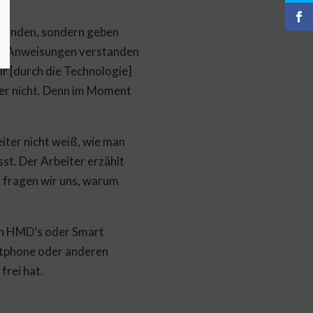
erwinden, sondern geben
hre Anweisungen verstanden
ir [durch die Technologie]
er nicht. Denn im Moment
eiter nicht weiß, wie man
st. Der Arbeiter erzählt
n fragen wir uns, warum
von HMD’s oder Smart
rtphone oder anderen
frei hat.